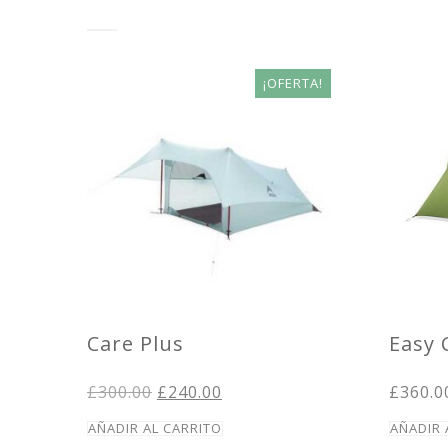
¡OFERTA!
Care Plus
Easy
El
El
£
300.00
£
240.00
£
360.0
precio
precio
original
actual
AÑADIR AL CARRITO
AÑADIR 
era:
es: