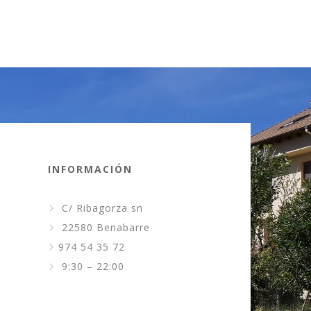
INFORMACIÓN
C/ Ribagorza sn
22580 Benabarre
974 54 35 72
9:30 – 22:00