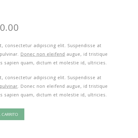
El
0.00
cio
precio
inal
actual
, consectetur adipiscing elit. Suspendisse at
es:
pulvinar.
Donec non eleifend
augue, id tristique
0.00.
£150.00.
as sapien quam, dictum et molestie id, ultricies.
, consectetur adipiscing elit. Suspendisse at
pulvinar
. Donec non eleifend augue, id tristique
as sapien quam, dictum et molestie id, ultricies.
L CARRITO