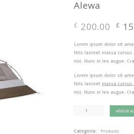
Alewa
El
200.00
15
£
£
pre
orig
Lorem ipsum dolor sit amet
era:
felis laoreet massa cursus 
£20
nisi. Nunc in leo augue. Cr
Lorem ipsum dolor sit amet
felis laoreet
massa cursus 
nisi. Nunc in leo augue. Cr
Alewa
AÑADIR A
cantidad
Categoría:
Products